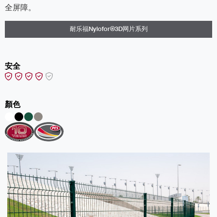
全屏障。
耐乐福Nylofor®3D网片系列
安全
顏色