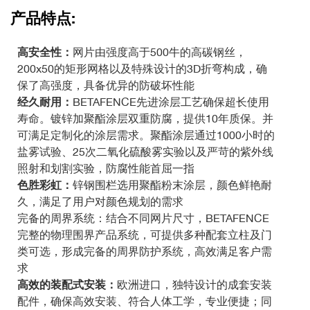
产品特点:
高安全性：
网片由强度高于500牛的高碳钢丝，
200x50的矩形网格以及特殊设计的3D折弯构成，确
保了高强度，具备优异的防破坏性能
经久耐用：
BETAFENCE先进涂层工艺确保超长使用
寿命。镀锌加聚酯涂层双重防腐，提供10年质保。并
可满足定制化的涂层需求。聚酯涂层通过1000小时的
盐雾试验、25次二氧化硫酸雾实验以及严苛的紫外线
照射和划割实验，防腐性能首屈一指
色胜彩虹：
锌钢围栏选用聚酯粉末涂层，颜色鲜艳耐
久，满足了用户对颜色规划的需求
完备的周界系统：结合不同网片尺寸，BETAFENCE
完整的物理围界产品系统，可提供多种配套立柱及门
类可选，形成完备的周界防护系统，高效满足客户需
求
高效的装配式安装：
欧洲进口，独特设计的成套安装
配件，确保高效安装、符合人体工学，专业便捷；同