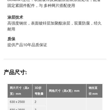
固定紧固件配件，与 多种网片搭配使用
涂层技术
高强度钢丝，表面镀锌层加聚酯涂层，双重防腐，经久
耐用
质保
提供产品10年品质保证
产品尺寸:
网片尺寸（高x
3D折
钢丝直
网格尺寸（高x宽）mm
宽）mm
弯数量
径 mm
630 x 2500
2
830 x 2500
2