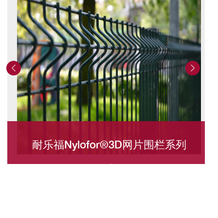
耐乐福Nylofor®3D网片围栏系列