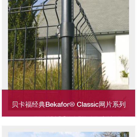
网耐乐福Nylofor® 3DXL网片系列，宽度达3m，6种高度可选。
贝卡福经典Bekafor® Classic网片系列
BETAFENCE围栏的经典产品系列，轻量型，多用于高端商用民用
领域。贝卡福经典网片系列小尺寸网格及折弯处双钢丝设计既保
图像
证了网片强度，也确保了网片的美观度和设计感。